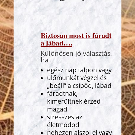
Biztosan most is fáradt
a lábad….
Különösen jó választás,
ha
egész nap talpon vagy
ülőmunkát végzel és
„beáll” a csípőd, lábad
fáradtnak,
kimerültnek érzed
magad
stresszes az
életmódod
nehezen alszol el vagy