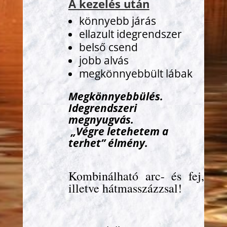
A kezelés után
könnyebb járás
ellazult idegrendszer
belső csend
jobb alvás
megkönnyebbült lábak
Megkönnyebbülés.
Idegrendszeri
megnyugvás.
„Végre letehetem a
terhet” élmény.
Kombinálható arc- és fej,
illetve hátmasszázzsal!