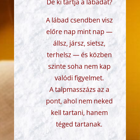
De ki tartja a lábadat?
A lábad csendben visz
előre nap mint nap —
állsz, jársz, sietsz,
terhelsz — és közben
szinte soha nem kap
valódi figyelmet.
A talpmasszázs az a
pont, ahol nem neked
kell tartani, hanem
téged tartanak.