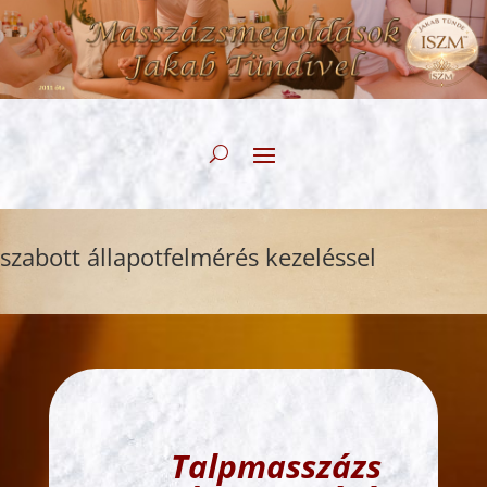
apotfelmérés kezeléssel
Holisztiku
Talpmasszázs