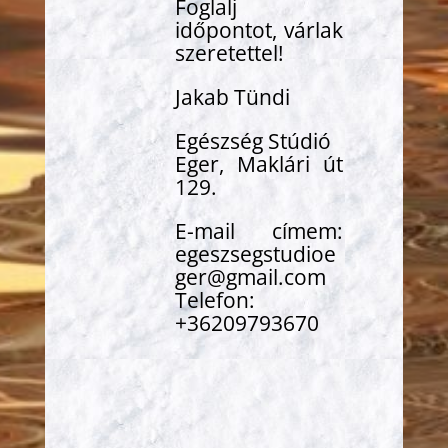
Foglalj
időpontot, várlak
szeretettel!
Jakab Tündi
Egészség Stúdió
Eger, Maklári út
129.
E-mail címem:
egeszsegstudioe
ger@gmail.com
Telefon:
+36209793670