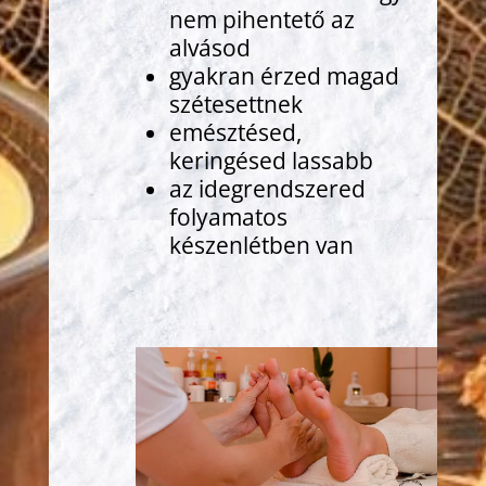
nem pihentető az
alvásod
gyakran érzed magad
szétesettnek
emésztésed,
keringésed lassabb
az idegrendszered
folyamatos
készenlétben van