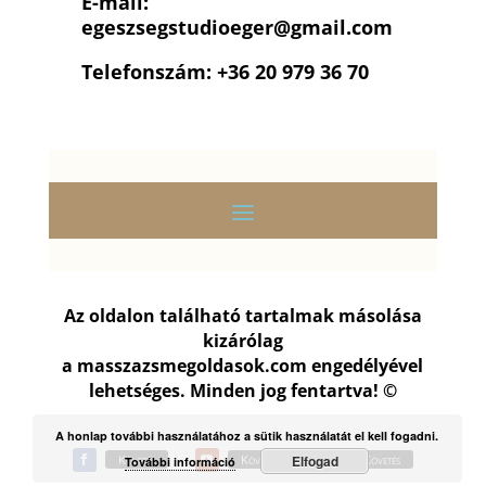
E-mail:
egeszsegstudioeger
@gmail.com
Telefonszám: +36 20 979 36 70
Az oldalon található tartalmak másolása
kizárólag
a
masszazsmegoldasok.com
engedélyével
lehetséges. Minden jog fentartva! ©
A honlap további használatához a sütik használatát el kell fogadni.
Követés
Követés
Követés
Elfogad
További információ