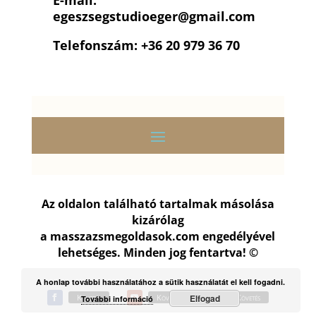
egeszsegstudioeger
@gmail.com
Telefonszám: +36 20 979 36 70
Az oldalon található tartalmak másolása
kizárólag
a
masszazsmegoldasok.com
engedélyével
lehetséges. Minden jog fentartva! ©
A honlap további használatához a sütik használatát el kell fogadni.
Követés
Követés
Követés
Elfogad
További információ