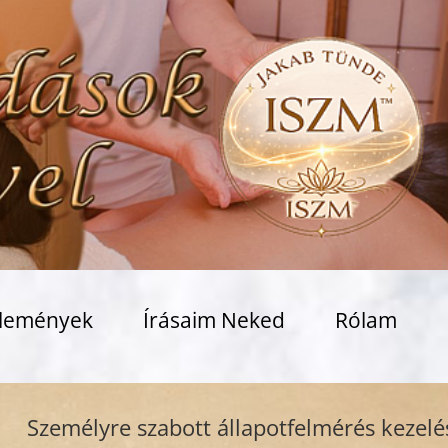
lemények
Írásaim Neked
Rólam
mélyre szabott állapotfelmérés kezeléssel