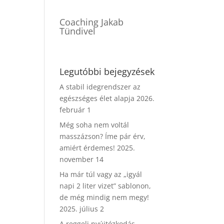
Coaching Jakab
Tündivel
Legutóbbi bejegyzések
A stabil idegrendszer az
egészséges élet alapja
2026.
február 1
Még soha nem voltál
masszázson? Íme pár érv,
amiért érdemes!
2025.
november 14
Ha már túl vagy az „igyál
napi 2 liter vizet” sablonon,
de még mindig nem megy!
2025. július 2
A reggeli nyújtózkodás