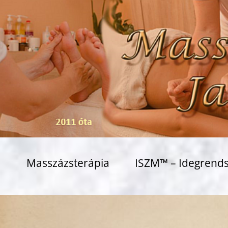
Masszázsterápia
ISZM™ – Idegrends