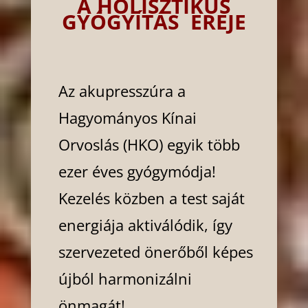
A HOLISZTIKUS
GYÓGYÍTÁS EREJE
Az akupresszúra a
Hagyományos Kínai
Orvoslás (HKO) egyik több
ezer éves gyógymódja!
Kezelés közben a test saját
energiája aktiválódik, így
szervezeted önerőből képes
újból harmonizálni
önmagát!