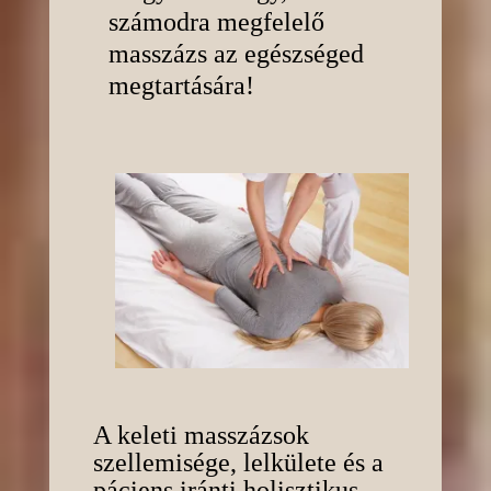
számodra megfelelő
masszázs az egészséged
megtartására!
A keleti masszázsok
szellemisége, lelkülete és a
páciens iránti holisztikus