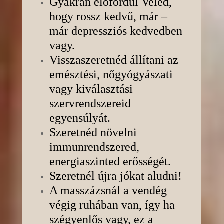
Gyakran előfordul Veled,
hogy rossz kedvű, már –
már depressziós kedvedben
vagy.
Visszaszeretnéd állítani az
emésztési, nőgyógyászati
vagy kiválasztási
szervrendszereid
egyensúlyát.
Szeretnéd növelni
immunrendszered,
energiaszinted erősségét.
Szeretnél újra jókat aludni!
A masszázsnál a vendég
végig ruhában van, így ha
szégyenlős vagy, ez a