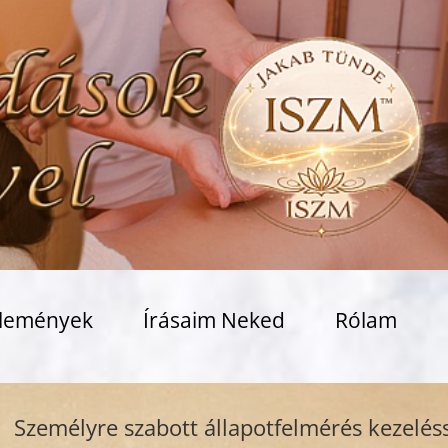
lemények
Írásaim Neked
Rólam
lyre szabott állapotfelmérés kezeléssel