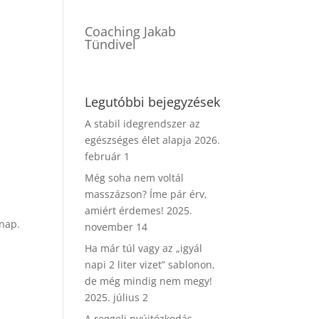
Coaching Jakab
Tündivel
Legutóbbi bejegyzések
A stabil idegrendszer az
egészséges élet alapja
2026.
február 1
Még soha nem voltál
masszázson? Íme pár érv,
amiért érdemes!
2025.
 nap.
november 14
Ha már túl vagy az „igyál
napi 2 liter vizet” sablonon,
de még mindig nem megy!
2025. július 2
A reggeli nyújtózkodás