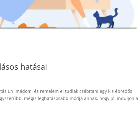
dásos hatásai
tás Én imádom, és remélem el tudlak csábítani egy kis ébredős
egyszerűbb, mégis leghatásosabb módja annak, hogy jól induljon a