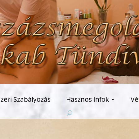
zeri Szabályozás
Hasznos Infok
Vé
Szemé