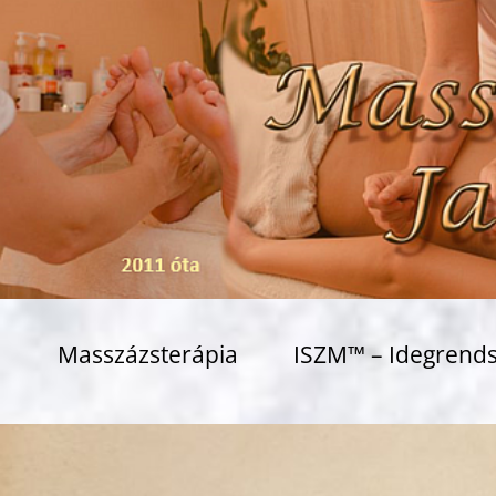
Masszázsterápia
ISZM™ – Idegrends