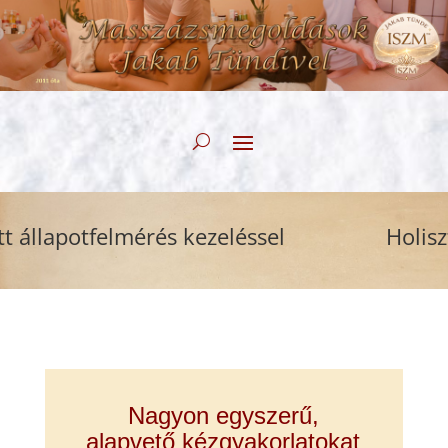
llapotfelmérés kezeléssel
Holisztik
Nagyon egyszerű,
alapvető kézgyakorlatokat