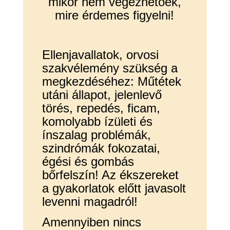
mikor nem végezhetőek,
mire érdemes figyelni!
Ellenjavallatok, orvosi
szakvélemény szükség a
megkezdéséhez: Műtétek
utáni állapot, j
elenlevő
törés, repedés, ficam,
komolyabb ízületi és
ínszalag problémák,
szindrómák fokozatai,
égési és gombás
bőrfelszín! Az ékszereket
a gyakorlatok előtt javasolt
levenni magadról!
Amennyiben nincs