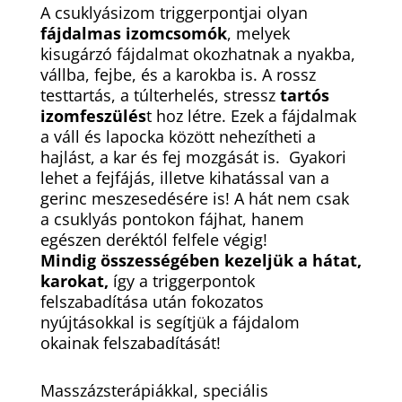
A csuklyásizom triggerpontjai olyan
fájdalmas izomcsomók
, melyek
kisugárzó fájdalmat okozhatnak a nyakba,
vállba, fejbe, és a karokba is. A rossz
testtartás, a túlterhelés, stressz
tartós
izomfeszülés
t hoz létre. Ezek a fájdalmak
a váll és lapocka között nehezítheti a
hajlást, a kar és fej mozgását is. Gyakori
lehet a fejfájás, illetve kihatással van a
gerinc meszesedésére is! A hát nem csak
a csuklyás pontokon fájhat, hanem
egészen deréktól felfele végig!
Mindig összességében kezeljük a hátat,
karokat,
így a triggerpontok
felszabadítása után fokozatos
nyújtásokkal is segítjük a fájdalom
okainak felszabadítását!
Masszázsterápiákkal, speciális