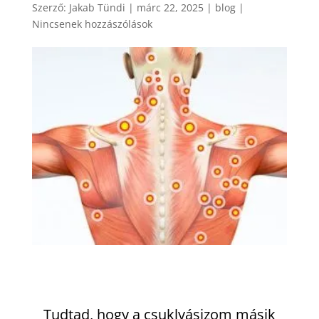
Szerző:
Jakab Tündi
|
márc 22, 2025
|
blog
|
Nincsenek hozzászólások
Tudtad, hogy a csuklyásizom másik