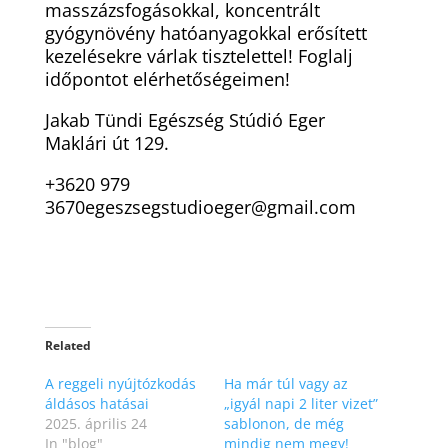
masszázsfogásokkal, koncentrált
gyógynövény hatóanyagokkal erősített
kezelésekre várlak tisztelettel! Foglalj
időpontot elérhetőségeimen!
Jakab Tündi Egészség Stúdió Eger
Maklári út 129.
+3620 979
3670egeszsegstudioeger@gmail.com
Related
A reggeli nyújtózkodás
Ha már túl vagy az
áldásos hatásai
„igyál napi 2 liter vizet”
2025. április 24
sablonon, de még
In "blog"
mindig nem megy!