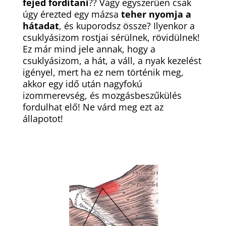
fejed fordítani
?? Vagy egyszerűen csak
úgy érezted egy mázsa
teher nyomja a
hátadat
, és kuporodsz össze? Ilyenkor a
csuklyásizom rostjai sérülnek, rövidülnek!
Ez már mind jele annak, hogy a
csuklyásizom, a hát, a váll, a nyak kezelést
igényel, mert ha ez nem történik meg,
akkor egy idő után nagyfokú
izommerevség, és mozgásbeszűkülés
fordulhat elő! Ne várd meg ezt az
állapotot!